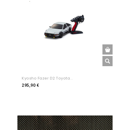
Kyosho Fazer D2 Toyota...
Preço
295,90 €