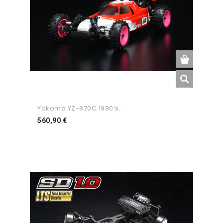
Yokomo YZ-870C 1980’s...
Preço
560,90 €