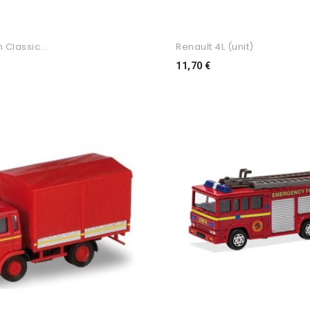
Classic...
Renault 4L (unit)
ço
Preço
11,70 €