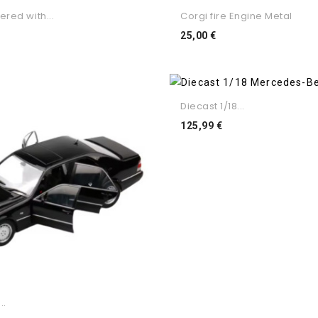
ered with...
Corgi fire Engine Metal
ço
Preço
25,00 €
Diecast 1/18...
Preço
125,99 €
..