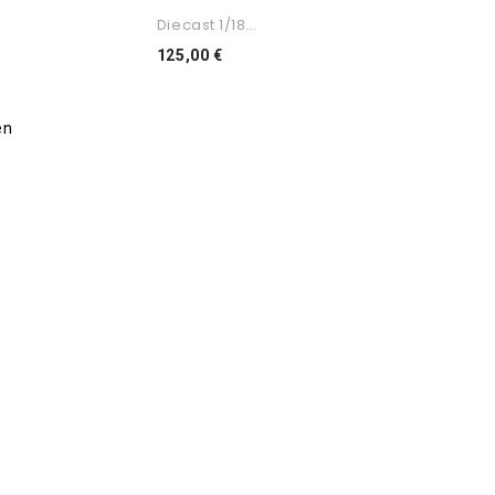
Diecast 1/18...
Preço
125,00 €