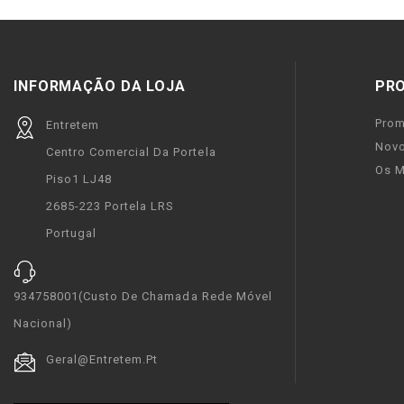
INFORMAÇÃO DA LOJA
PR
Pro
Entretem
Novo
Centro Comercial Da Portela
Os M
Piso1 LJ48
2685-223 Portela LRS
Portugal
934758001(custo De Chamada Rede Móvel
Nacional)
Geral@entretem.pt