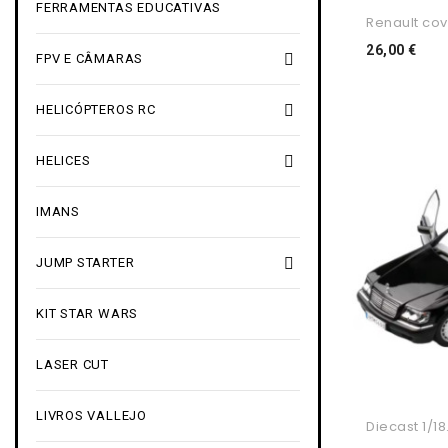
FERRAMENTAS EDUCATIVAS
Renault cov
Pre
26,00 €

FPV E CÂMARAS

HELICÓPTEROS RC

HELICES
IMANS

JUMP STARTER
KIT STAR WARS
LASER CUT
LIVROS VALLEJO
Diecast 1/18.