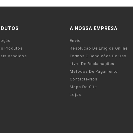
ODUTOS
A NOSSA EMPRESA
moção
Envio
s Produtos
Resolução De Litigios Online
ais Vendidos
Termos E Condições De Uso
Livro De Reclamações
Métodos De Pagamento
Contacte-Nos
Mapa Do Site
Lojas