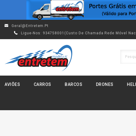
Geral@entretem.pt
Ligue-Nos:
934758001(custo De Chamada Rede Móvel Nac
AVIÕES
CARROS
BARCOS
DRONES
HEL