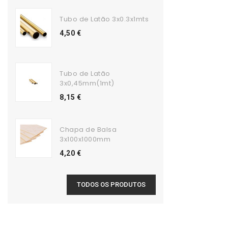
Tubo de Latão 3x0.3x1mts
4,50 €
Tubo de Latão
3x0,45mm(1mt)
8,15 €
Chapa de Balsa
3x100x1000mm
4,20 €
TODOS OS PRODUTOS