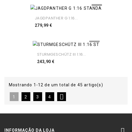
JAGDPANTHER G 1:16...
Preço
279,99 €
STURMGESCHÜTZ III 1:16...
Preço
243,90 €
Mostrando 1-12 de um total de 45 artigo(s)

1
2
3
4

INFORMAÇÃO DA LOJA