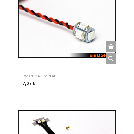
1W Cube Emitter...
Preço
7,07 €