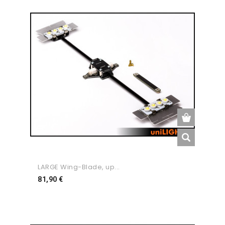
LARGE Wing-Blade, up...
Preço
81,90 €