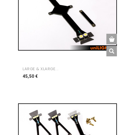
LARGE & XLARGE...
Preço
45,50 €