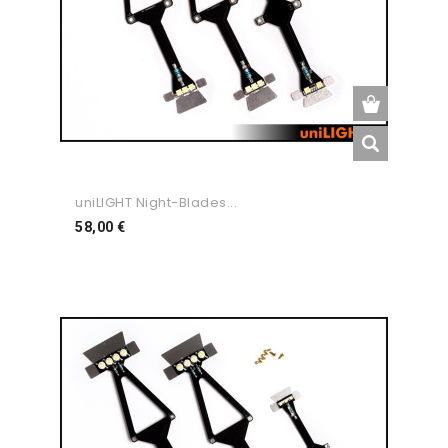
uniLIGHT Night-Blades...
Preço
58,00 €