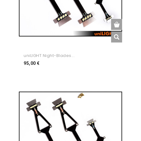
uniLIGHT Night-Blades...
Preço
95,00 €