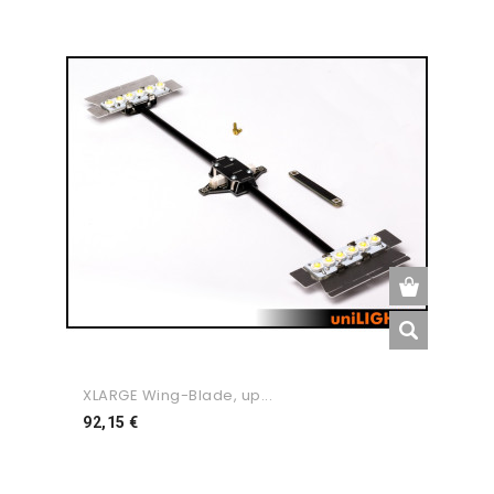
XLARGE Wing-Blade, up...
Preço
92,15 €