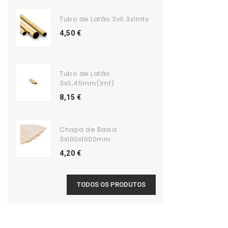
Tubo de Latão 3x0.3x1mts
4,50 €
Tubo de Latão
3x0,45mm(1mt)
8,15 €
Chapa de Balsa
3x100x1000mm
4,20 €
TODOS OS PRODUTOS