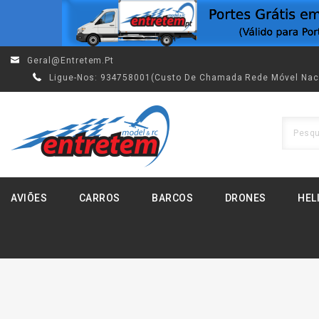
Geral@entretem.pt
Ligue-Nos:
934758001(custo De Chamada Rede Móvel Nac
AVIÕES
CARROS
BARCOS
DRONES
HEL