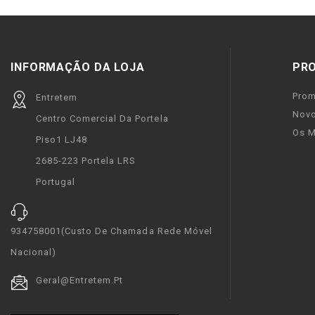
INFORMAÇÃO DA LOJA
PR
Pro
Entretem
Novo
Centro Comercial Da Portela
Os M
Piso1 LJ48
2685-223 Portela LRS
Portugal
934758001(custo De Chamada Rede Móvel
Nacional)
Geral@entretem.pt