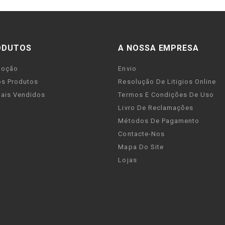
ODUTOS
A NOSSA EMPRESA
moção
Envio
s Produtos
Resolução De Litigios Online
ais Vendidos
Termos E Condições De Uso
Livro De Reclamações
Métodos De Pagamento
Contacte-Nos
Mapa Do Site
Lojas