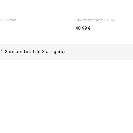
 5 Turbo...
1:12 Yamaha YZR-M1
ço
Preço
40,99 €
1-3 de um total de 3 artigo(s)