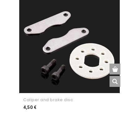
Caliper and brake disc
Preço
4,50 €