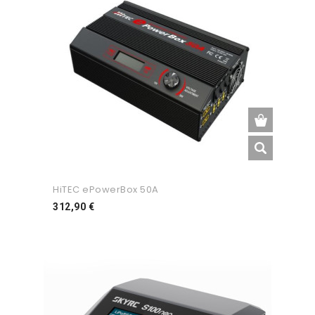
HiTEC ePowerBox 50A
Preço
312,90 €