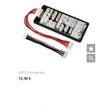
HiTEC Universal...
Preço
13,90 €