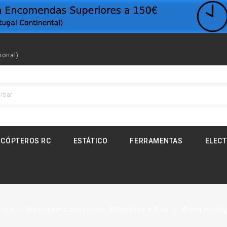
ional)
ICÓPTEROS RC
ESTÁTICO
FERRAMENTAS
ELEC
nício
Modelismo Estáticos, Maquetes e Kits
Arma Hobb