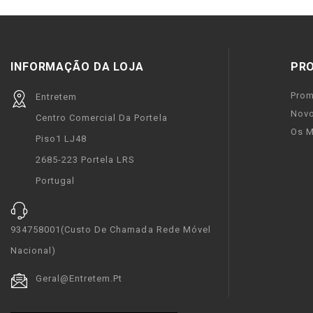
INFORMAÇÃO DA LOJA
PR
Pro
Entretem
Novo
Centro Comercial Da Portela
Os M
Piso1 LJ48
2685-223 Portela LRS
Portugal
934758001(custo De Chamada Rede Móvel
Nacional)
Geral@entretem.pt