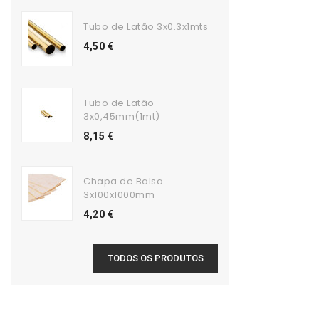
Tubo de Latão 3x0.3x1mts
4,50 €
Tubo de Latão
3x0,45mm(1mt)
8,15 €
Chapa de Balsa
3x100x1000mm
4,20 €
TODOS OS PRODUTOS