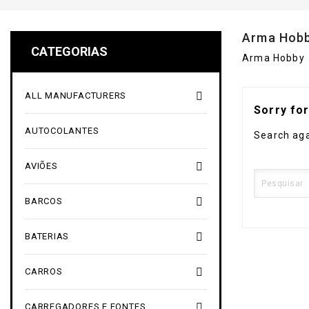
Arma Hob
CATEGORIAS
Arma Hobby

ALL MANUFACTURERS
Sorry fo
AUTOCOLANTES
Search aga

AVIÕES

BARCOS

BATERIAS

CARROS

CARREGADORES E FONTES