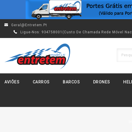
Geral@entretem.pt
Ligue-Nos:
934758001(custo De Chamada Rede Móvel Nac
AVIÕES
CARROS
BARCOS
DRONES
HEL
I