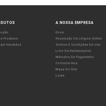
ODUTOS
A NOSSA EMPRESA
moção
Envio
s Produtos
Resolução De Litigios Online
ais Vendidos
Termos E Condições De Uso
Livro De Reclamações
Métodos De Pagamento
Contacte-Nos
Mapa Do Site
Lojas