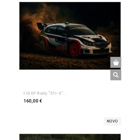
1:10 EP Rally "STi-X"...
Preço
160,00 €
NOVO