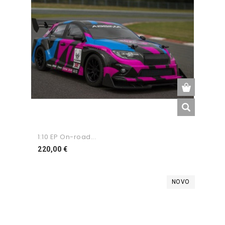
1:10 EP On-road...
Preço
220,00 €
NOVO