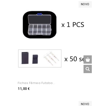
NOVO
Fichas Fêmea Futaba...
Preço
11,00 €
NOVO