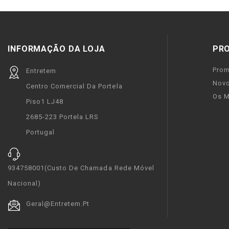
INFORMAÇÃO DA LOJA
PR
Pro
Entretem
Novo
Centro Comercial Da Portela
Os M
Piso1 LJ48
2685-223 Portela LRS
Portugal
934758001(custo De Chamada Rede Móvel
Nacional)
Geral@entretem.pt