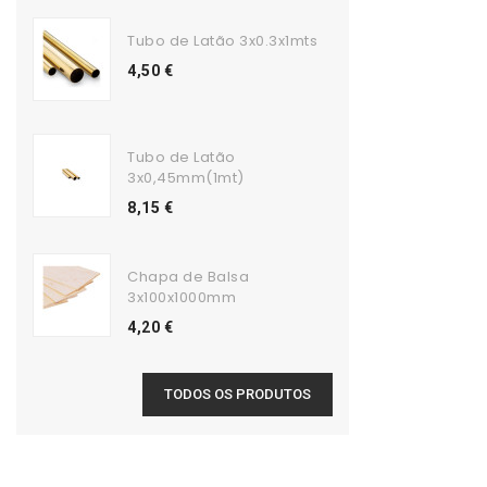
Tubo de Latão 3x0.3x1mts
4,50 €
Tubo de Latão
3x0,45mm(1mt)
8,15 €
Chapa de Balsa
3x100x1000mm
4,20 €
TODOS OS PRODUTOS