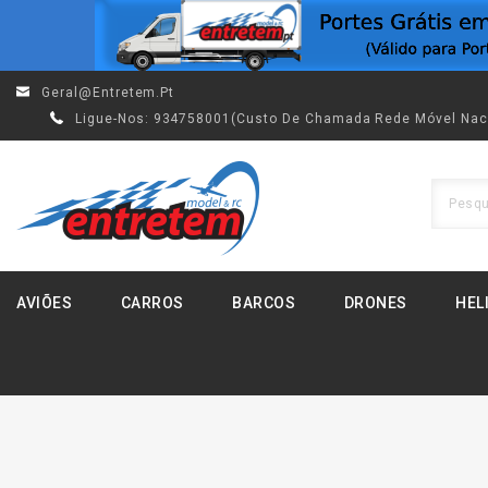
Geral@entretem.pt
Ligue-Nos:
934758001(custo De Chamada Rede Móvel Nac
AVIÕES
CARROS
BARCOS
DRONES
HEL