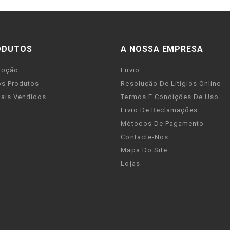
ODUTOS
A NOSSA EMPRESA
moção
Envio
s Produtos
Resolução De Litigios Online
ais Vendidos
Termos E Condições De Uso
Livro De Reclamações
Métodos De Pagamento
Contacte-Nos
Mapa Do Site
Lojas