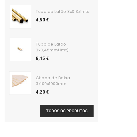
Tubo de Latão 3x0.3x1mts
4,50 €
Tubo de Latão
3x0,45mm(1mt)
8,15 €
Chapa de Balsa
3x100x1000mm
4,20 €
TODOS OS PRODUTOS