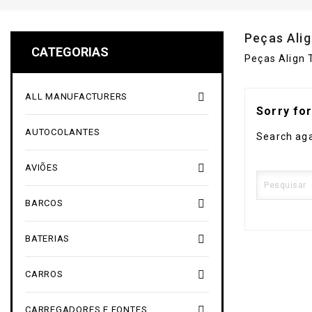
Peças Alig
CATEGORIAS
Peças Align 

ALL MANUFACTURERS
Sorry fo
AUTOCOLANTES
Search aga

AVIÕES

BARCOS

BATERIAS

CARROS

CARREGADORES E FONTES