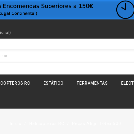
ional)
ICÓPTEROS RC
ESTÁTICO
FERRAMENTAS
ELEC
Início
Helicópteros RC
Peças Align T-Rex 500