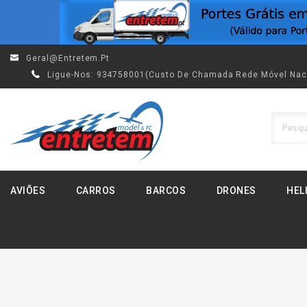
Geral@entretem.pt
Ligue-Nos:
934758001(custo De Chamada Rede Móvel Nac
AVIÕES
CARROS
BARCOS
DRONES
HEL