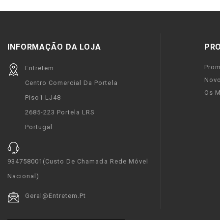
INFORMAÇÃO DA LOJA
PR
Pro
Entretem
Novo
Centro Comercial Da Portela
Os M
Piso1 LJ48
2685-223 Portela LRS
Portugal
934758001(custo De Chamada Rede Móvel
Nacional)
Geral@entretem.pt