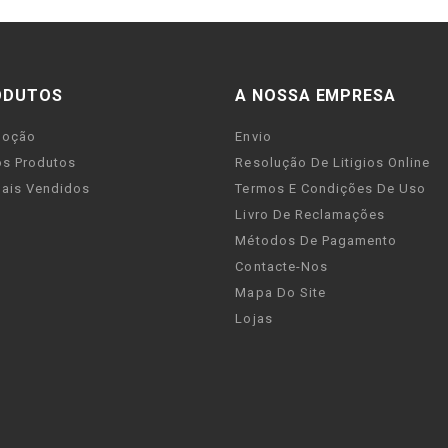
ODUTOS
A NOSSA EMPRESA
moção
Envio
s Produtos
Resolução De Litigios Online
ais Vendidos
Termos E Condições De Uso
Livro De Reclamações
Métodos De Pagamento
Contacte-Nos
Mapa Do Site
Lojas