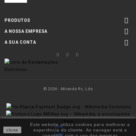

PRODUTOS

A NOSSA EMPRESA

A SUA CONTA
© 2026 - Miranda Rc, Lda
Este website utiliza cookies para melhorar a
close
experiência do cliente. Ao navegar está a
consentir com o uso das mesmas