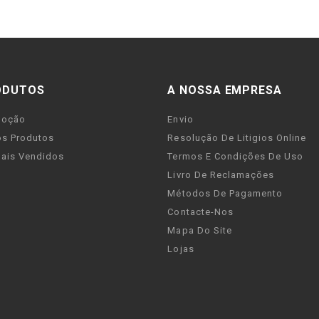
ODUTOS
A NOSSA EMPRESA
moção
Envio
s Produtos
Resolução De Litigios Online
ais Vendidos
Termos E Condições De Uso
Livro De Reclamações
Métodos De Pagamento
Contacte-Nos
Mapa Do Site
Lojas