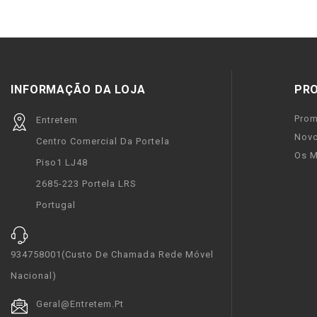
INFORMAÇÃO DA LOJA
PR
Pro
Entretem
Novo
Centro Comercial Da Portela
Os M
Piso1 LJ48
2685-223 Portela LRS
Portugal
934758001(custo De Chamada Rede Móvel
Nacional)
Geral@entretem.pt