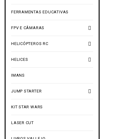
FERRAMENTAS EDUCATIVAS

FPV E CÂMARAS

HELICÓPTEROS RC

HELICES
IMANS

JUMP STARTER
KIT STAR WARS
LASER CUT
LIVROS VALLEJO