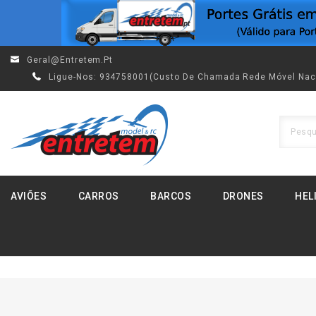
Geral@entretem.pt
Ligue-Nos:
934758001(custo De Chamada Rede Móvel Nac
AVIÕES
CARROS
BARCOS
DRONES
HEL