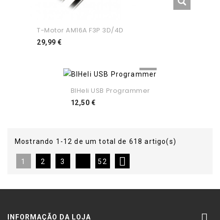
T-Motor AM16A F3P 3D/4D
Preço
29,99 €
BlHeli USB Programmer
Preço
12,50 €
Mostrando 1-12 de um total de 618 artigo(s)

1
2
3
52

INFORMAÇÃO DA LOJA