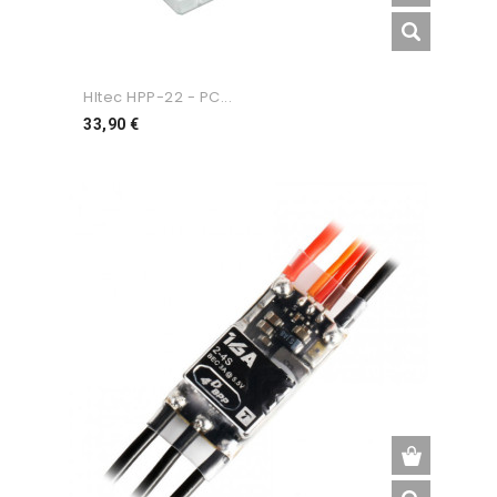
HItec HPP-22 - PC...
Preço
33,90 €