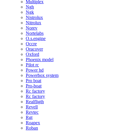
Multiplex
Ngh
Ngk
Nistrolux
Nitrolux
Norev
Nortelabs
O.s.engine
Occre
Oracover
Oxford
Phoenix model
Pilot rc
Power hd
Powerbox system
Pro boat
Pro-boat
Rc factory
Rc factory
Realfligth
Revell
Revtec
Rgt
Roapex
Roban