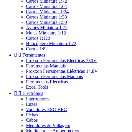
Carros Miniatura 1:72
Carros Miniatura 1:64
Carros Miniaturas 1:24
Carros Miniatura 1:38
Carros Miniatura 1:50
Aviões Miniatura 1:72
Motas Miniatura 1:12
Carros 1:120
Helicóptero Miniatura 1:72
Carros 1:8


Ferramentas
Proxxon Ferramentas Eléctricas 230V
Ferramentas Manuais
Proxxon Ferramentas Eléctricas 14,8V
Proxxon Ferramentas Manuais
Ferramentas Eléctricas
Excel Tools


Electrónica
Interruptores
Luzes
Variadores-ESC-BEC
Fichas
Cabos
Medidores de Voltagem
Multimetros e Amperimetros