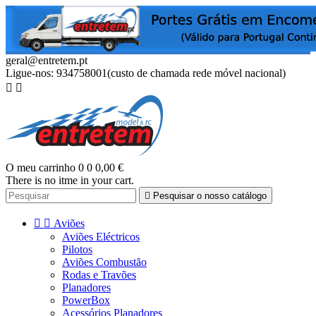
geral@entretem.pt
Ligue-nos:
934758001(custo de chamada rede móvel nacional)


O meu carrinho
0
0
0,00 €
There is no itme in your cart.

Pesquisar o nosso catálogo


Aviões
Aviões Eléctricos
Pilotos
Aviões Combustão
Rodas e Travões
Planadores
PowerBox
Acessórios Planadores