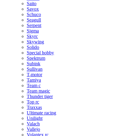
Saito
Savox
Schuco
Seagull
Serpent
Sigma
Skyrc
Skywing
Solido
Special hobby
Spektrum
Subink
Sullivan
T-motor
Tamiya
Team c
Team magic
Thunder tiger
Top rc
Traxxas
Ultimate racing
Unilight
Valach
Vallejo
Volantex rc