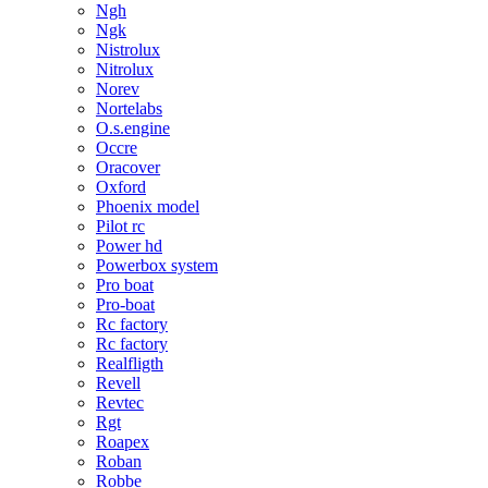
Ngh
Ngk
Nistrolux
Nitrolux
Norev
Nortelabs
O.s.engine
Occre
Oracover
Oxford
Phoenix model
Pilot rc
Power hd
Powerbox system
Pro boat
Pro-boat
Rc factory
Rc factory
Realfligth
Revell
Revtec
Rgt
Roapex
Roban
Robbe