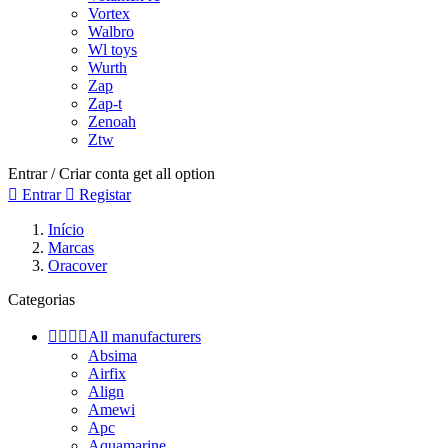
Vortex
Walbro
Wl toys
Wurth
Zap
Zap-t
Zenoah
Ztw
Entrar / Criar conta
get all option

Entrar

Registar
Início
Marcas
Oracover
Categorias




All manufacturers
Absima
Airfix
Align
Amewi
Apc
Aquamarine