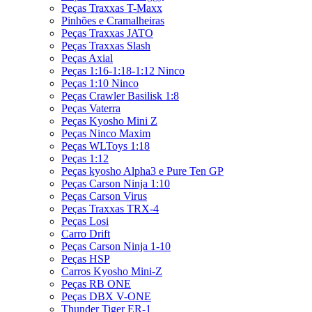
Peças Traxxas T-Maxx
Pinhões e Cramalheiras
Peças Traxxas JATO
Peças Traxxas Slash
Peças Axial
Peças 1:16-1:18-1:12 Ninco
Peças 1:10 Ninco
Peças Crawler Basilisk 1:8
Peças Vaterra
Peças Kyosho Mini Z
Peças Ninco Maxim
Peças WLToys 1:18
Peças 1:12
Peças kyosho Alpha3 e Pure Ten GP
Peças Carson Ninja 1:10
Peças Carson Virus
Peças Traxxas TRX-4
Peças Losi
Carro Drift
Peças Carson Ninja 1-10
Peças HSP
Carros Kyosho Mini-Z
Peças RB ONE
Peças DBX V-ONE
Thunder Tiger ER-1