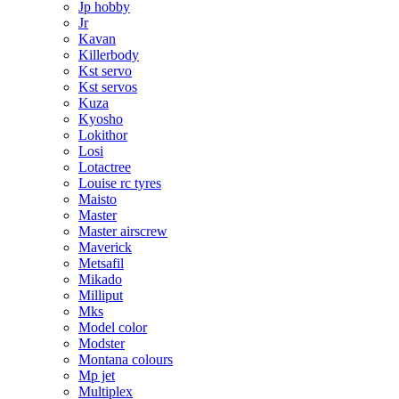
Jp hobby
Jr
Kavan
Killerbody
Kst servo
Kst servos
Kuza
Kyosho
Lokithor
Losi
Lotactree
Louise rc tyres
Maisto
Master
Master airscrew
Maverick
Metsafil
Mikado
Milliput
Mks
Model color
Modster
Montana colours
Mp jet
Multiplex