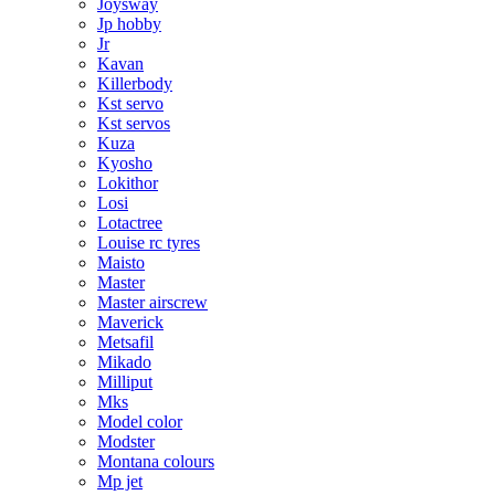
Joysway
Jp hobby
Jr
Kavan
Killerbody
Kst servo
Kst servos
Kuza
Kyosho
Lokithor
Losi
Lotactree
Louise rc tyres
Maisto
Master
Master airscrew
Maverick
Metsafil
Mikado
Milliput
Mks
Model color
Modster
Montana colours
Mp jet