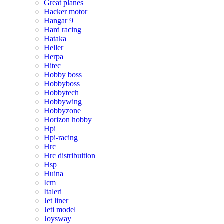
Great planes
Hacker motor
Hangar 9
Hard racing
Hataka
Heller
Herpa
Hitec
Hobby boss
Hobbyboss
Hobbytech
Hobbywing
Hobbyzone
Horizon hobby
Hpi
Hpi-racing
Hrc
Hrc distribuition
Hsp
Huina
Icm
Italeri
Jet liner
Jeti model
Joysway