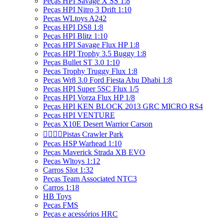
Peças HPI Savage X SS 1:8
Peças HPI Nitro 3 Drift 1:10
Peças WLtoys A242
Peças HPI DS8 1:8
Peças HPI Blitz 1:10
Peças HPI Savage Flux HP 1:8
Peças HPI Trophy 3.5 Buggy 1:8
Peças Bullet ST 3.0 1:10
Peças Trophy Truggy Flux 1:8
Peças Wr8 3.0 Ford Fiesta Abu Dhabi 1:8
Peças HPI Super 5SC Flux 1/5
Peças HPI Vorza Flux HP 1/8
Peças HPI KEN BLOCK 2013 GRC MICRO RS4
Peças HPI VENTURE
Peças X10E Desert Warrior Carson




Pistas Crawler Park
Peças HSP Warhead 1:10
Peças Maverick Strada XB EVO
Peças Wltoys 1:12
Carros Slot 1:32
Peças Team Associated NTC3
Carros 1:18
HB Toys
Peças FMS
Peças e acessórios HRC