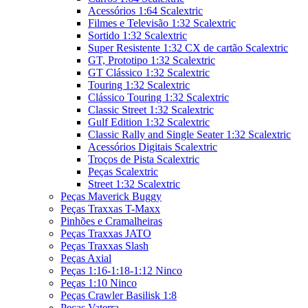
Acessórios 1:64 Scalextric
Filmes e Televisão 1:32 Scalextric
Sortido 1:32 Scalextric
Super Resistente 1:32 CX de cartão Scalextric
GT, Prototipo 1:32 Scalextric
GT Clássico 1:32 Scalextric
Touring 1:32 Scalextric
Clássico Touring 1:32 Scalextric
Classic Street 1:32 Scalextric
Gulf Edition 1:32 Scalextric
Classic Rally and Single Seater 1:32 Scalextric
Acessórios Digitais Scalextric
Troços de Pista Scalextric
Peças Scalextric
Street 1:32 Scalextric
Peças Maverick Buggy
Peças Traxxas T-Maxx
Pinhões e Cramalheiras
Peças Traxxas JATO
Peças Traxxas Slash
Peças Axial
Peças 1:16-1:18-1:12 Ninco
Peças 1:10 Ninco
Peças Crawler Basilisk 1:8
Peças Vaterra