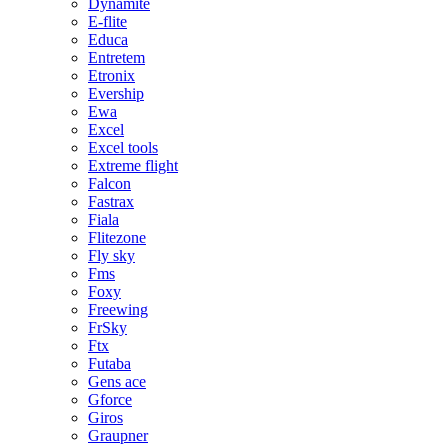
Dynamite
E-flite
Educa
Entretem
Etronix
Evership
Ewa
Excel
Excel tools
Extreme flight
Falcon
Fastrax
Fiala
Flitezone
Fly sky
Fms
Foxy
Freewing
FrSky
Ftx
Futaba
Gens ace
Gforce
Giros
Graupner