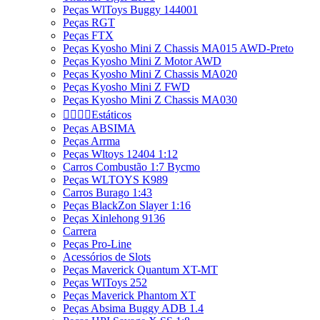
Peças WlToys Buggy 144001
Peças RGT
Peças FTX
Peças Kyosho Mini Z Chassis MA015 AWD-Preto
Peças Kyosho Mini Z Motor AWD
Peças Kyosho Mini Z Chassis MA020
Peças Kyosho Mini Z FWD
Peças Kyosho Mini Z Chassis MA030




Estáticos
Peças ABSIMA
Peças Arrma
Peças Wltoys 12404 1:12
Carros Combustão 1:7 Bycmo
Peças WLTOYS K989
Carros Burago 1:43
Peças BlackZon Slayer 1:16
Peças Xinlehong 9136
Carrera
Peças Pro-Line
Acessórios de Slots
Peças Maverick Quantum XT-MT
Peças WlToys 252
Peças Maverick Phantom XT
Peças Absima Buggy ADB 1.4