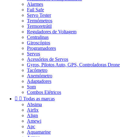
Alarmes
Fail Safe
Servo Tester
Termómetros
Termoretrátil
Reguladores de Voltagem
Centralinas
Giroscópios
Programadores
Servos
Acessórios de Servos
Gyros, Pilotos Auto, GPS, Controladoras Drone
Tacómetro
Anemómetro
Adaptadores
Som
Combos Elétricos


Todas as marcas
Absima
Airfix
Align
Amewi
Apc
Aquamarine