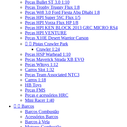
Peças Bullet ST 3.0 1:10
Peças Trophy Truggy Flux 1:8
Peças Wr8 3.0 Ford Fiesta Abu Dhabi 1:8
Peças HPI Super 5SC Flux 1/5
Peças HPI Vorza Flux HP 1/8
Peças HPI KEN BLOCK 2013 GRC MICRO RS4
Peças HPI VENTURE
Peças X10E Desert Warrior Carson


Pistas Crawler Park
Crawler 1:24
Peças HSP Warhead 1:10
Peças Maverick Strada XB EVO
Peças Wltoys 1:12
Carros Slot 1:32
Peças Team Associated NTC3
Carros 1:18
HB Toys
Peças FMS
Peças e acessórios HRC
Mini Racer 1:40


Barcos
Barcos Combustão
Acessórios Barcos
Barcos à Vela
Motores Combustão