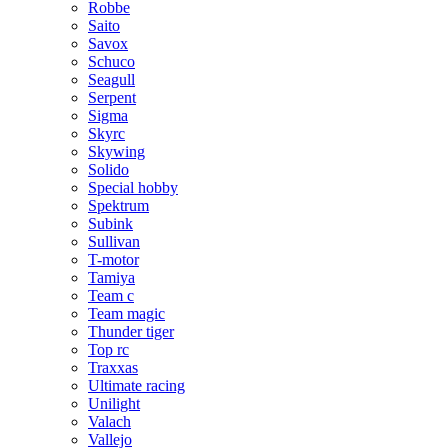
Robbe
Saito
Savox
Schuco
Seagull
Serpent
Sigma
Skyrc
Skywing
Solido
Special hobby
Spektrum
Subink
Sullivan
T-motor
Tamiya
Team c
Team magic
Thunder tiger
Top rc
Traxxas
Ultimate racing
Unilight
Valach
Vallejo