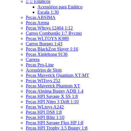


Estáticos
Acessórios para Estático
Escala 1:30
Peças ABSIMA
Peças Arrma
Peças Wltoys 12404 1:12
Carros Combustão 1:7 Bycmo
Peças WLTOYS K989
Carros Burago 1:43
Peças BlackZon Slayer 1:16
Peças Xinlehong 9136
Carrera
Peças Pro-Line
Acessórios de Slots
Peças Maverick Quantum XT-MT
Peças WlToys 252
Peças Maverick Phantom XT
Peças Absima Buggy ADB 1.4
Peças HPI Savage X SS 1:8
Peças HPI Nitro 3 Drift 1:10
Peças WLtoys A242
Peças HPI DS8 1:8
Peças HPI Blitz 1:10
Peças HPI Savage Flux HP 1:8
Peças HPI Trophy 3.5 Buggy 1:8