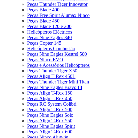
Peças Thunder Tiger Innovator
Peças Blade 400
Peças Free Spirit Alumax Ninco
Peças Blade 450
Peças Blade 120 e 200
Helicópteros Eléctricos
Peças Nine Eagles 340
Peças Copter 145
Helicópteros Combustão
Peças Nine Eagles Kestrel 500
Peças Ninco EVO
Peças e Acessórios Helicópteros
Peças Thunder Tiger X50
Peças Align T-Rex 450L
Peças Thunder Tiger Mini Titan
Peças Nine Eagles Bravo III
Peças Align T-Rex 150
Peças Align T-Rex 450
Peças RC System Colibri
Peças Align T-Rex 500
Peças Nine Eagles Solo
Peças Align T-Rex 550
Peças Nine Eagles Spirit
Peças Align T-Rex 600
Peças Ninco Alutwin