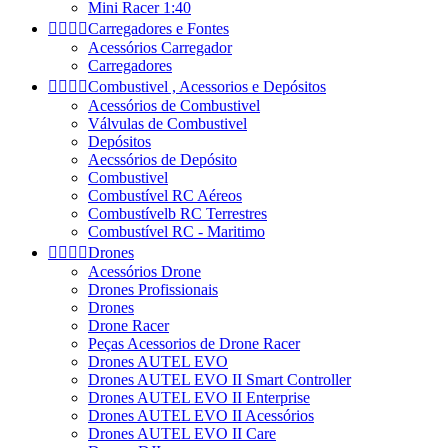
Mini Racer 1:40




Carregadores e Fontes
Acessórios Carregador
Carregadores




Combustivel , Acessorios e Depósitos
Acessórios de Combustivel
Válvulas de Combustivel
Depósitos
Aecssórios de Depósito
Combustivel
Combustível RC Aéreos
Combustívelb RC Terrestres
Combustível RC - Maritimo




Drones
Acessórios Drone
Drones Profissionais
Drones
Drone Racer
Peças Acessorios de Drone Racer
Drones AUTEL EVO
Drones AUTEL EVO II Smart Controller
Drones AUTEL EVO II Enterprise
Drones AUTEL EVO II Acessórios
Drones AUTEL EVO II Care