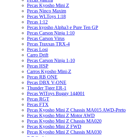
Peças Kyosho Mini Z
Peças Ninco Maxim
Peças WLToys 1:18
Peças 1:12
Peças kyosho Alpha3 e Pure Ten GP
Peças Carson Ninja 1:10
Peças Carson Virus
Peças Traxxas TRX-4
Peças Losi
Carro Drift
Peças Carson Ninja 1-10
Peças HSP
Carros Kyosho Mini-Z
Peças RB ONE
Peças DBX V-ONE
Thunder Tiger ER-1
Peças WlToys Buggy 144001
Peças RGT
Peças FTX
Peças Kyosho Mini Z Chassis MA015 AWD-Preto
Peças Kyosho Mini Z Motor AWD
Peças Kyosho Mini Z Chassis MA020
Peças Kyosho Mini Z FWD
Peças Kyosho Mini Z Chassis MA030