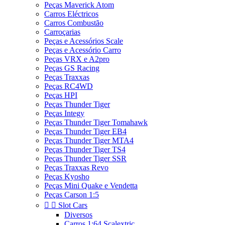
Peças Maverick Atom
Carros Eléctricos
Carros Combustão
Carroçarias
Peças e Acessórios Scale
Peças e Acessório Carro
Peças VRX e A2pro
Peças GS Racing
Peças Traxxas
Peças RC4WD
Peças HPI
Peças Thunder Tiger
Peças Integy
Peças Thunder Tiger Tomahawk
Peças Thunder Tiger EB4
Peças Thunder Tiger MTA4
Peças Thunder Tiger TS4
Peças Thunder Tiger SSR
Peças Traxxas Revo
Peças Kyosho
Peças Mini Quake e Vendetta
Peças Carson 1:5


Slot Cars
Diversos
Carros 1:64 Scalextric