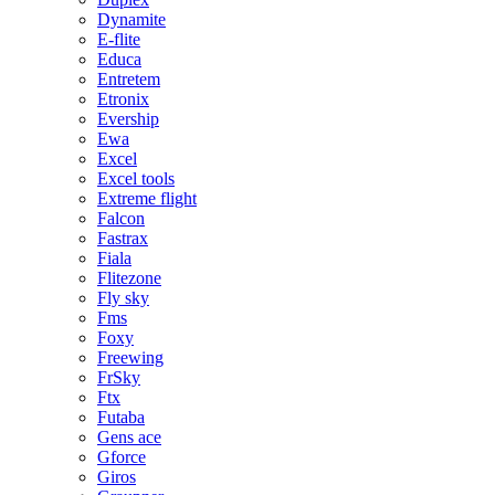
Dynamite
E-flite
Educa
Entretem
Etronix
Evership
Ewa
Excel
Excel tools
Extreme flight
Falcon
Fastrax
Fiala
Flitezone
Fly sky
Fms
Foxy
Freewing
FrSky
Ftx
Futaba
Gens ace
Gforce
Giros