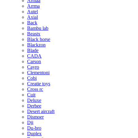
Armaa
Arrma
Autel
Axial
Back
Bambu lab
Beastx
Black horse
Blackzon
Blade
CADA
Carson
Cayro
Clementoni
Cobi
Creatie toys
Cross rc
Cuit
Deluxe
Derbee
Desert aircraft
Dismoer
Dji
Du-bro
Duplex