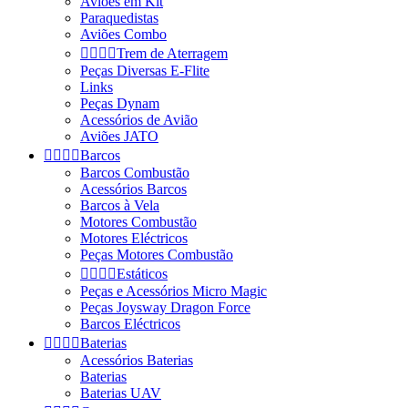
Aviões em Kit
Paraquedistas
Aviões Combo




Trem de Aterragem
Peças Diversas E-Flite
Links
Peças Dynam
Acessórios de Avião
Aviões JATO




Barcos
Barcos Combustão
Acessórios Barcos
Barcos à Vela
Motores Combustão
Motores Eléctricos
Peças Motores Combustão




Estáticos
Peças e Acessórios Micro Magic
Peças Joysway Dragon Force
Barcos Eléctricos




Baterias
Acessórios Baterias
Baterias
Baterias UAV