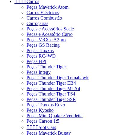




Carros
Peças Maverick Atom
Carros Eléctricos
Carros Combustão
Carroçarias
Peças e Acessórios Scale
Peças e Acessório Carro
Peças VRX e A2pro
Peças GS Racing
Peças Traxxas
Peças RC4WD
Peças HPI
Peças Thunder Tiger
Peças Integy
Peças Thunder Tiger Tomahawk
Peças Thunder Tiger EB4
Peças Thunder Tiger MTA4
Peças Thunder Tiger TS4
Peças Thunder Tiger SSR
Peças Traxxas Revo
Peças Kyosho
Peças Mini Quake e Vendetta
Peças Carson 1:5




Slot Cars
Peças Maverick Buggy