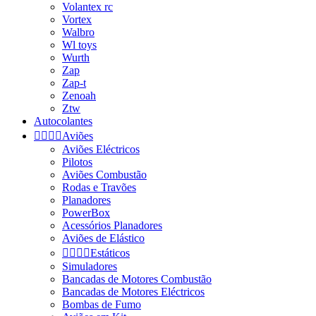
Volantex rc
Vortex
Walbro
Wl toys
Wurth
Zap
Zap-t
Zenoah
Ztw
Autocolantes




Aviões
Aviões Eléctricos
Pilotos
Aviões Combustão
Rodas e Travões
Planadores
PowerBox
Acessórios Planadores
Aviões de Elástico




Estáticos
Simuladores
Bancadas de Motores Combustão
Bancadas de Motores Eléctricos
Bombas de Fumo