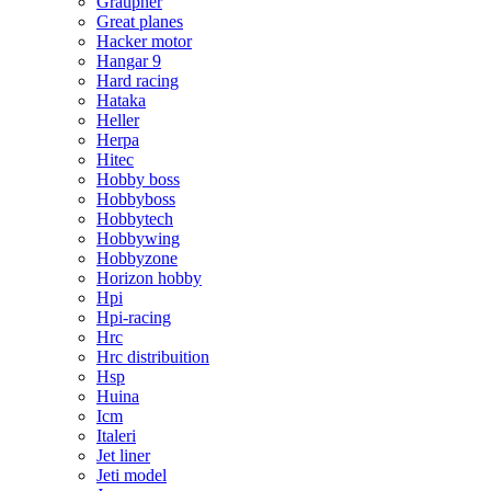
Graupner
Great planes
Hacker motor
Hangar 9
Hard racing
Hataka
Heller
Herpa
Hitec
Hobby boss
Hobbyboss
Hobbytech
Hobbywing
Hobbyzone
Horizon hobby
Hpi
Hpi-racing
Hrc
Hrc distribuition
Hsp
Huina
Icm
Italeri
Jet liner
Jeti model