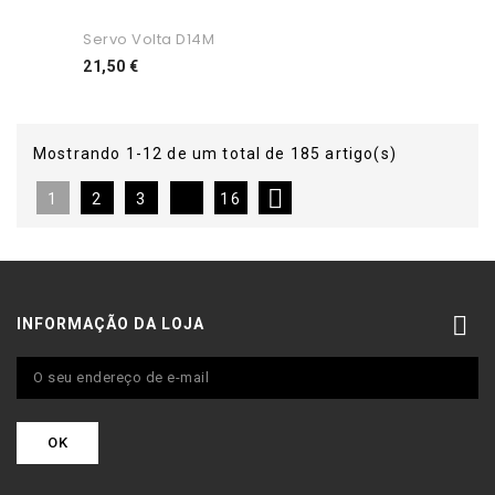
Servo Volta D14M
Preço
21,50 €
Mostrando 1-12 de um total de 185 artigo(s)

1
2
3
16

INFORMAÇÃO DA LOJA