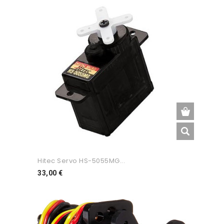
Hitec Servo HS-5055MG...
Preço
33,00 €