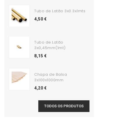
Tubo de Latão 3x0.3x1mts
4,50 €
Tubo de Latão
3x0,45mm(1mt)
8,15 €
Chapa de Balsa
3x100x1000mm
4,20 €
TODOS OS PRODUTOS