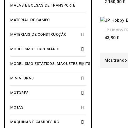
P
2 150,00 €
MALAS E BOLSAS DE TRANSPORTE
MATERIAL DE CAMPO
JP Hobby ER-

MATERIAIS DE CONSTRUCÇÃO
Pre
43,90 €

MODELISMO FERROVIÁRIO
Mostrando 

MODELISMO ESTÁTICOS, MAQUETES E KITS

MINIATURAS

MOTORES

MOTAS

MÁQUINAS E CAMIÕES RC