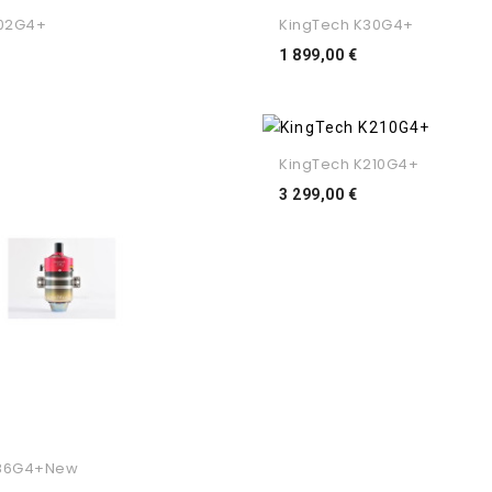
102G4+
KingTech K30G4+
reço
Preço
1 899,00 €
KingTech K210G4+
Preço
3 299,00 €
K86G4+New