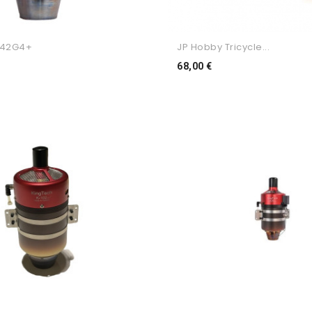
142G4+
JP Hobby Tricycle...
reço
Preço
68,00 €