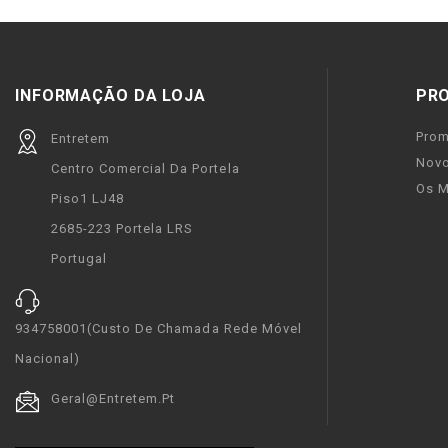
INFORMAÇÃO DA LOJA
PR
Pro
Entretem
Novo
Centro Comercial Da Portela
Os M
Piso1 LJ48
2685-223 Portela LRS
Portugal
934758001(custo De Chamada Rede Móvel
Nacional)
Geral@entretem.pt