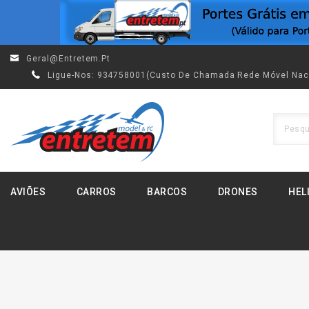
Geral@entretem.pt
Ligue-Nos:
934758001(custo De Chamada Rede Móvel Nac
AVIÕES
CARROS
BARCOS
DRONES
HEL