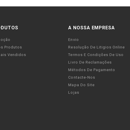
ODUTOS
A NOSSA EMPRESA
moção
Envio
s Produtos
Resolução De Litigios Online
ais Vendidos
Termos E Condições De Uso
Livro De Reclamações
Métodos De Pagamento
Contacte-Nos
Mapa Do Site
Lojas