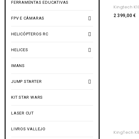
FERRAMENTAS EDUCATIVAS
Kingtech K
P
2 399,00 €

FPV E CÂMARAS

HELICÓPTEROS RC

HELICES
IMANS

JUMP STARTER
KIT STAR WARS
LASER CUT
LIVROS VALLEJO
KingTech 