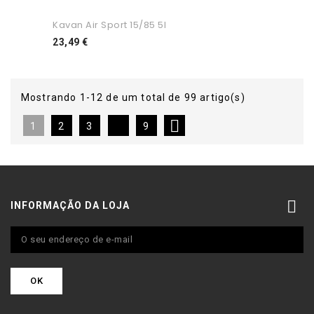
Kavan Air Sport 15/85 5l
Preço
23,49 €
Mostrando 1-12 de um total de 99 artigo(s)

1
2
3
9

INFORMAÇÃO DA LOJA