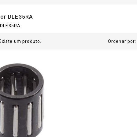
tor DLE35RA
 DLE35RA
Existe um produto.
Ordenar por: