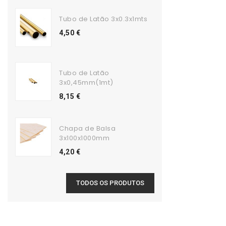
Tubo de Latão 3x0.3x1mts
4,50 €
Tubo de Latão
3x0,45mm(1mt)
8,15 €
Chapa de Balsa
3x100x1000mm
4,20 €
TODOS OS PRODUTOS