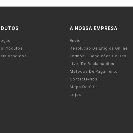
ODUTOS
A NOSSA EMPRESA
moção
Envio
s Produtos
Resolução De Litigios Online
ais Vendidos
Termos E Condições De Uso
Livro De Reclamações
Métodos De Pagamento
Contacte-Nos
Mapa Do Site
Lojas