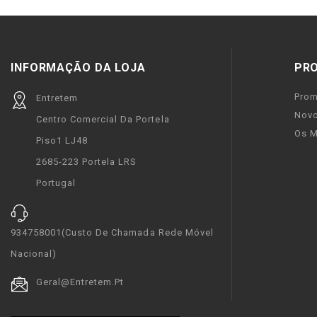
INFORMAÇÃO DA LOJA
PR
Pro
Entretem
Novo
Centro Comercial Da Portela
Os M
Piso1 LJ48
2685-223 Portela LRS
Portugal
934758001(custo De Chamada Rede Móvel
Nacional)
Geral@entretem.pt