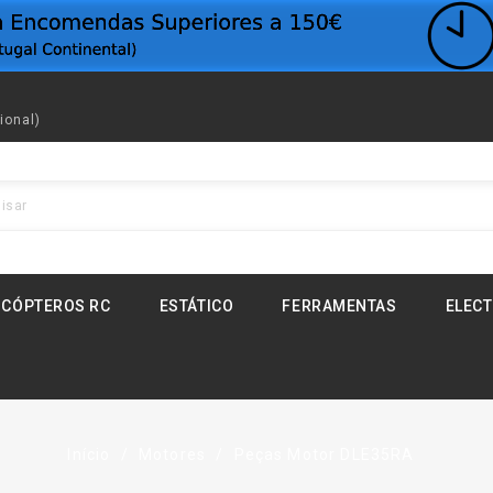
ional)
ICÓPTEROS RC
ESTÁTICO
FERRAMENTAS
ELEC
Início
Motores
Peças Motor DLE35RA