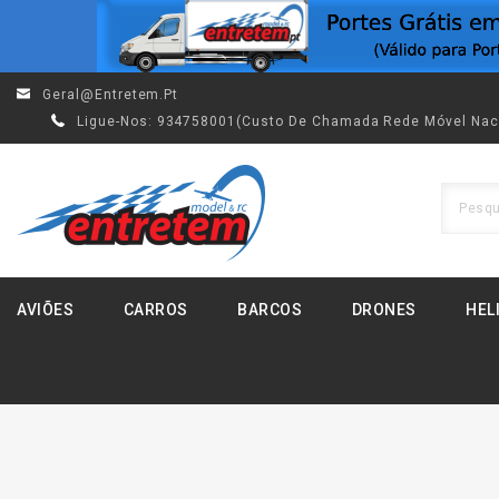
Geral@entretem.pt
Ligue-Nos:
934758001(custo De Chamada Rede Móvel Nac
AVIÕES
CARROS
BARCOS
DRONES
HEL