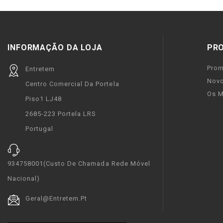
INFORMAÇÃO DA LOJA
PR
Pro
Entretem
Novo
Centro Comercial Da Portela
Os M
Piso1 LJ48
2685-223 Portela LRS
Portugal
934758001(custo De Chamada Rede Móvel
Nacional)
Geral@entretem.pt