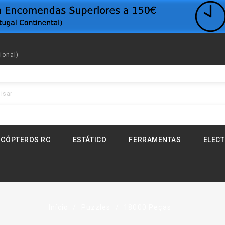
ional)
ICÓPTEROS RC
ESTÁTICO
FERRAMENTAS
ELEC
Início
Puzzles
18000 Peças