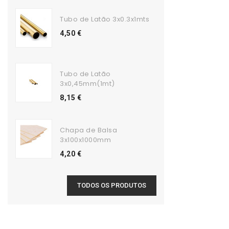
Tubo de Latão 3x0.3x1mts
4,50 €
Tubo de Latão
3x0,45mm(1mt)
8,15 €
Chapa de Balsa
3x100x1000mm
4,20 €
TODOS OS PRODUTOS