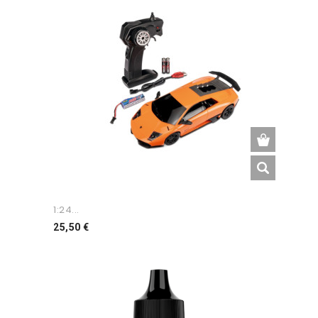
1:24...
Preço
25,50 €