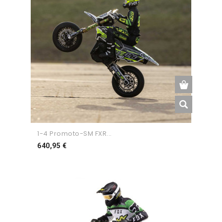
1-4 Promoto-SM FXR...
Preço
640,95 €