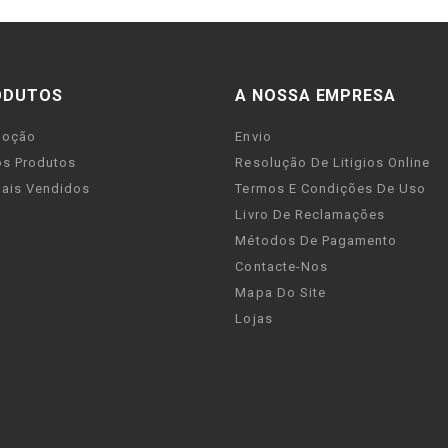
ODUTOS
A NOSSA EMPRESA
moção
Envio
s Produtos
Resolução De Litigios Online
ais Vendidos
Termos E Condições De Uso
Livro De Reclamações
Métodos De Pagamento
Contacte-Nos
Mapa Do Site
Lojas