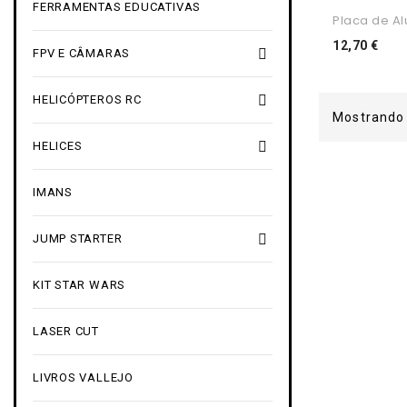
FERRAMENTAS EDUCATIVAS
Placa de Alu
Pre
12,70 €

FPV E CÂMARAS

HELICÓPTEROS RC
Mostrando 

HELICES
IMANS

JUMP STARTER
KIT STAR WARS
LASER CUT
LIVROS VALLEJO