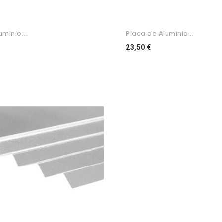
minio...
Placa de Aluminio...
ço
Preço
23,50 €