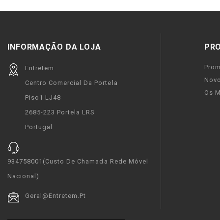
INFORMAÇÃO DA LOJA
PR
Pro
Entretem
Novo
Centro Comercial Da Portela
Os M
Piso1 LJ48
2685-223 Portela LRS
Portugal
934758001(custo De Chamada Rede Móvel
Nacional)
Geral@entretem.pt