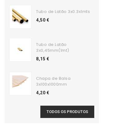
Tubo de Latão 3x0.3x1mts
4,50 €
Tubo de Latão
3x0,45mm(1mt)
8,15 €
Chapa de Balsa
3x100x1000mm
4,20 €
TODOS OS PRODUTOS