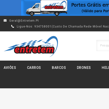
Geral@entretem.pt
Ligue-Nos:
934758001(custo De Chamada Rede Móvel Nac
AVIÕES
CARROS
BARCOS
DRONES
HEL