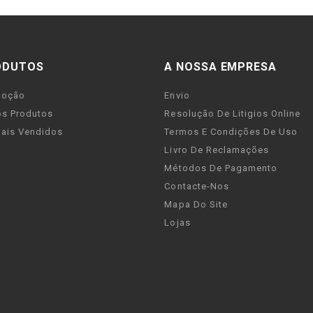
ODUTOS
A NOSSA EMPRESA
moção
Envio
s Produtos
Resolução De Litigios Online
ais Vendidos
Termos E Condições De Uso
Livro De Reclamações
Métodos De Pagamento
Contacte-Nos
Mapa Do Site
Lojas