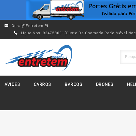
Geral@entretem.pt
Ligue-Nos:
934758001(custo De Chamada Rede Móvel Nac
AVIÕES
CARROS
BARCOS
DRONES
HEL