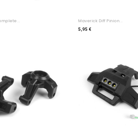
mplete...
Maverick Diff Pinion...
o
Preço
5,95 €