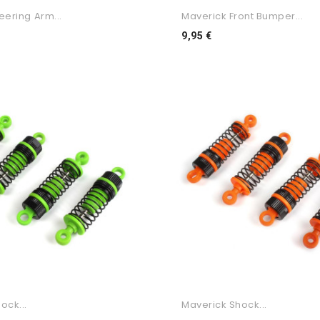
eering Arm...
Maverick Front Bumper...
o
Preço
9,95 €
ock...
Maverick Shock...