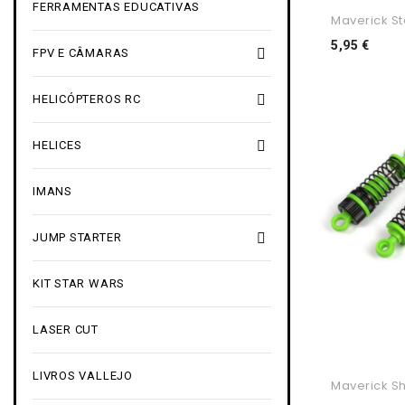
FERRAMENTAS EDUCATIVAS
Maverick St
Preç
5,95 €

FPV E CÂMARAS

HELICÓPTEROS RC

HELICES
IMANS

JUMP STARTER
KIT STAR WARS
LASER CUT
LIVROS VALLEJO
Maverick Sh