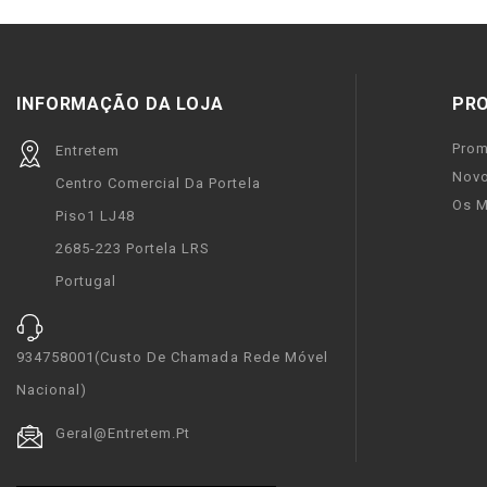
INFORMAÇÃO DA LOJA
PR
Pro
Entretem
Novo
Centro Comercial Da Portela
Os M
Piso1 LJ48
2685-223 Portela LRS
Portugal
934758001(custo De Chamada Rede Móvel
Nacional)
Geral@entretem.pt