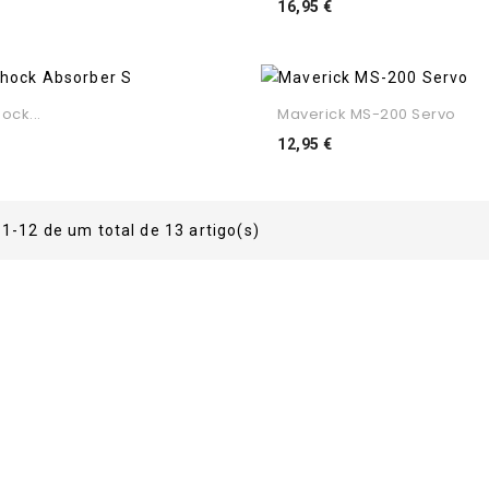
ço
Preço
16,95 €
ock...
Maverick MS-200 Servo
ço
Preço
12,95 €
1-12 de um total de 13 artigo(s)