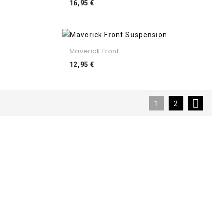
Preço
16,95 €
Maverick Front...
Preço
12,95 €

1
2