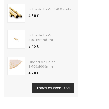
Tubo de Latão 3x0.3x1mts
4,50 €
Tubo de Latão
3x0,45mm(1mt)
8,15 €
Chapa de Balsa
3x100x1000mm
4,20 €
TODOS OS PRODUTOS