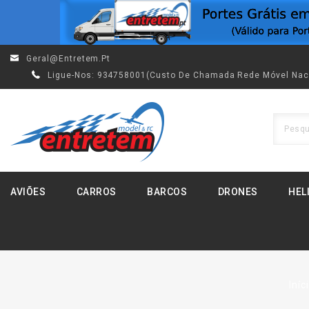
Geral@entretem.pt
Ligue-Nos:
934758001(custo De Chamada Rede Móvel Nac
AVIÕES
CARROS
BARCOS
DRONES
HEL
Iníc