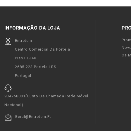
INFORMAÇÃO DA LOJA
PR
Pro
Entretem
Novo
Centro Comercial Da Portela
Os M
Piso1 LJ48
2685-223 Portela LRS
Portugal
934758001(custo De Chamada Rede Móvel
Nacional)
Geral@entretem.pt