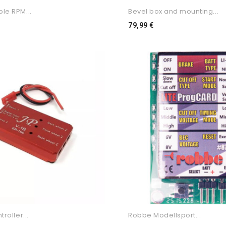
le RPM...
Bevel box and mounting...
o
Preço
79,99 €
roller...
Robbe Modellsport...