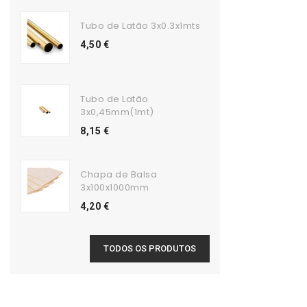
Tubo de Latão 3x0.3x1mts
4,50 €
Tubo de Latão
3x0,45mm(1mt)
8,15 €
Chapa de Balsa
3x100x1000mm
4,20 €
TODOS OS PRODUTOS