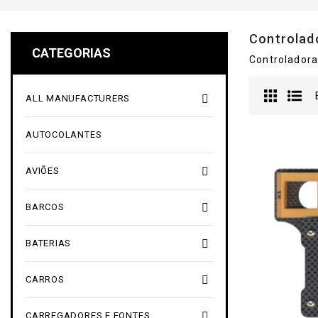
Controlad
CATEGORIAS
Controlador

ALL MANUFACTURERS
AUTOCOLANTES

AVIÕES

BARCOS

BATERIAS

CARROS

CARREGADORES E FONTES