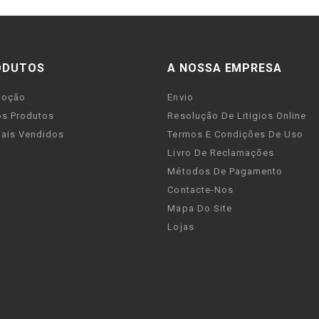
ODUTOS
A NOSSA EMPRESA
moção
Envio
s Produtos
Resolução De Litigios Online
ais Vendidos
Termos E Condições De Uso
Livro De Reclamações
Métodos De Pagamento
Contacte-Nos
Mapa Do Site
Lojas