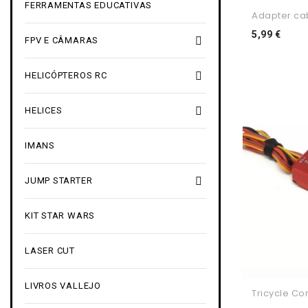
FERRAMENTAS EDUCATIVAS
Adapter cab
Preç
5,99 €

FPV E CÂMARAS

HELICÓPTEROS RC

HELICES
IMANS

JUMP STARTER
KIT STAR WARS
LASER CUT
LIVROS VALLEJO
Tricycle Cont