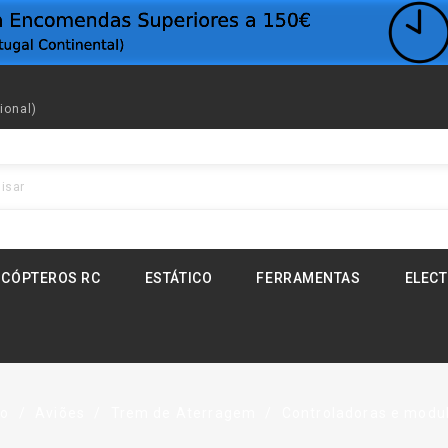
ional)
ICÓPTEROS RC
ESTÁTICO
FERRAMENTAS
ELEC
io
Aviões
Trem de Aterragem
Controladoras e modu