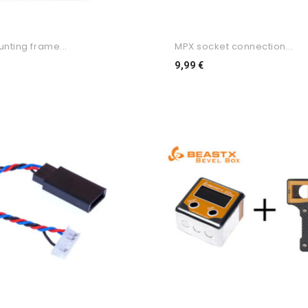
nting frame...
MPX socket connection...
ço
Preço
9,99 €