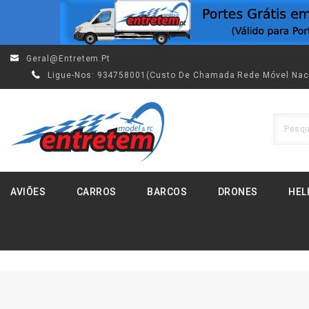
Geral@entretem.pt
Ligue-Nos:
934758001(custo De Chamada Rede Móvel Nac
AVIÕES
CARROS
BARCOS
DRONES
HEL