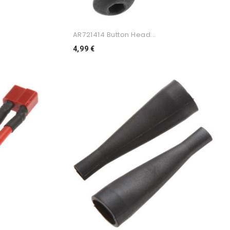
AR721414 Button Head...
Preço
4,99 €