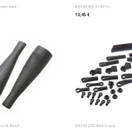
eel Hex...
AR390195 XT90 to...
o
Preço
10,45 €
ock Boot...
AR330230 Ball Cups...