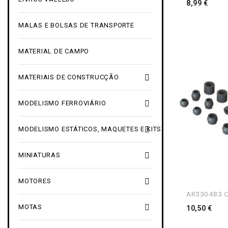
Preç
8,99 €
MALAS E BOLSAS DE TRANSPORTE
MATERIAL DE CAMPO

MATERIAIS DE CONSTRUCÇÃO

MODELISMO FERROVIÁRIO

MODELISMO ESTÁTICOS, MAQUETES E KITS

MINIATURAS

MOTORES
AR330483 C

MOTAS
Pre
10,50 €