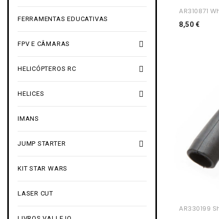
AR310871 Wh
FERRAMENTAS EDUCATIVAS
Preç
8,50 €

FPV E CÂMARAS

HELICÓPTEROS RC

HELICES
IMANS

JUMP STARTER
KIT STAR WARS
LASER CUT
AR330199 Sh
LIVROS VALLEJO