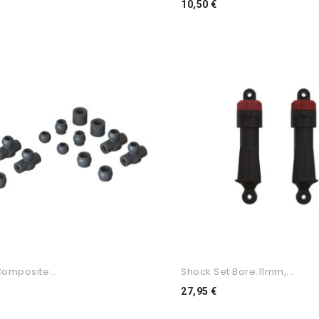
o
Preço
10,50 €
omposite...
Shock Set Bore:11mm,...
ço
Preço
27,95 €