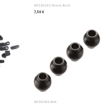
AR330243 Shock Boot...
Preço
7,50 €
AR310450 Ball...