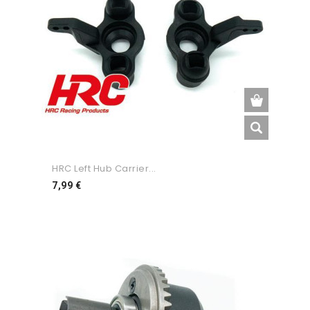
HRC Left Hub Carrier...
Preço
7,99 €