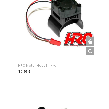
HRC Motor Heat Sink -...
Preço
10,99 €