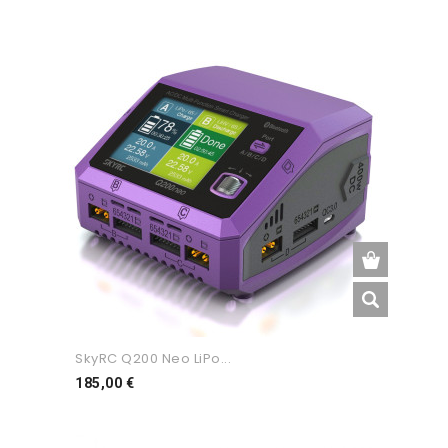
SkyRC Q200 Neo LiPo...
Preço
185,00 €