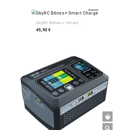
SkyRC B6neo+ Smart...
Preço
45,90 €