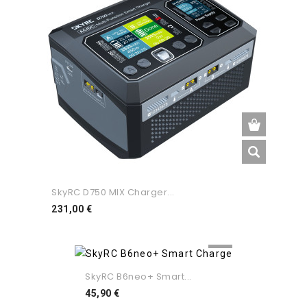
SkyRC D750 MIX Charger...
Preço
231,00 €
SkyRC B6neo+ Smart...
Preço
45,90 €