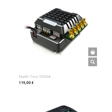
SkyRC Toro TS120A...
Preço
119,00 €