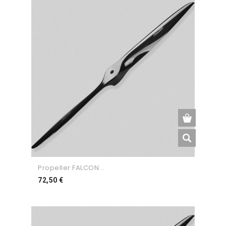
Propeller FALCON...
Preço
72,50 €