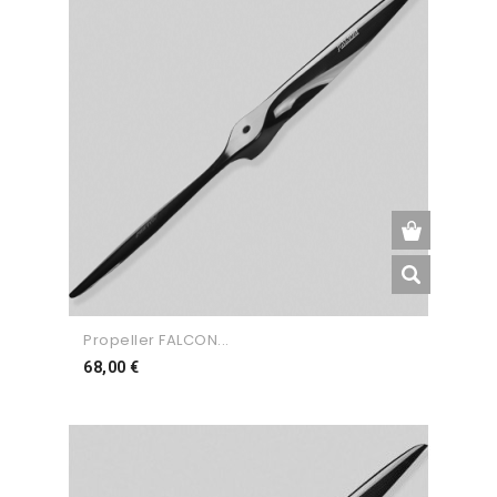
Propeller FALCON...
Preço
68,00 €