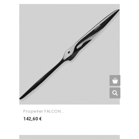
Propeller FALCON...
Preço
142,60 €