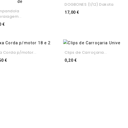
DOGBONES (1/12) Dakota
mpandola
Preço
17,00 €
raiagem...
Preço
0 €
a Corda p/motor...
Clips de Carroçaria...
Preço
Preço
50 €
0,20 €