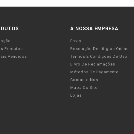
ODUTOS
A NOSSA EMPRESA
moção
Envio
s Produtos
Resolução De Litigios Online
ais Vendidos
Termos E Condições De Uso
Livro De Reclamações
Métodos De Pagamento
Contacte-Nos
Mapa Do Site
Lojas