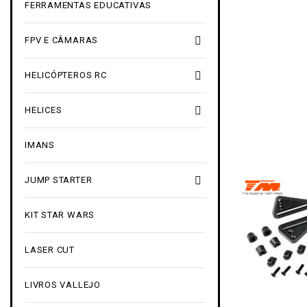
FERRAMENTAS EDUCATIVAS

FPV E CÂMARAS

HELICÓPTEROS RC

HELICES
IMANS

JUMP STARTER
KIT STAR WARS
LASER CUT
LIVROS VALLEJO