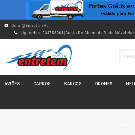
Geral@entretem.pt
Ligue-Nos:
934758001(custo De Chamada Rede Móvel Nac
AVIÕES
CARROS
BARCOS
DRONES
HEL
Início
Carros