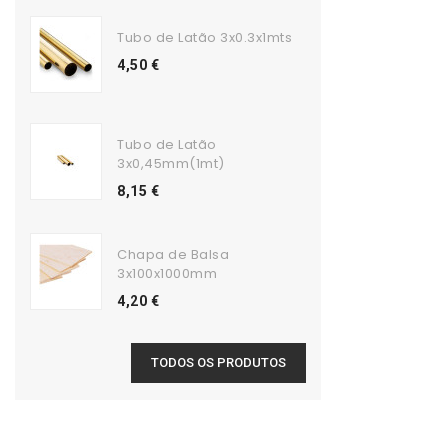
Tubo de Latão 3x0.3x1mts
4,50 €
Tubo de Latão
3x0,45mm(1mt)
8,15 €
Chapa de Balsa
3x100x1000mm
4,20 €
TODOS OS PRODUTOS