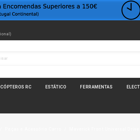
ional)
ICÓPTEROS RC
ESTÁTICO
FERRAMENTAS
ELEC
Peças e Acessório Carro
Maverick Front Universal Drive