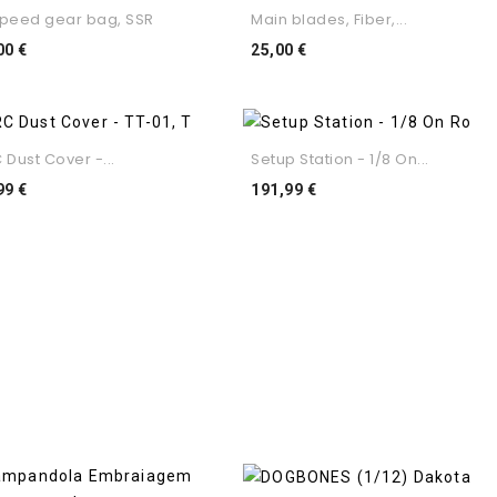
peed gear bag, SSR
Main blades, Fiber,...
Preço
Preço
00 €
25,00 €
 Dust Cover -...
Setup Station - 1/8 On...
Preço
Preço
99 €
191,99 €