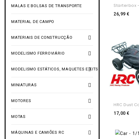
Starterbox -
MALAS E BOLSAS DE TRANSPORTE
Pre
26,99 €
MATERIAL DE CAMPO

MATERIAIS DE CONSTRUCÇÃO

MODELISMO FERROVIÁRIO

MODELISMO ESTÁTICOS, MAQUETES E KITS

MINIATURAS

MOTORES
HRC Dust Co
Pre
17,00 €

MOTAS

MÁQUINAS E CAMIÕES RC