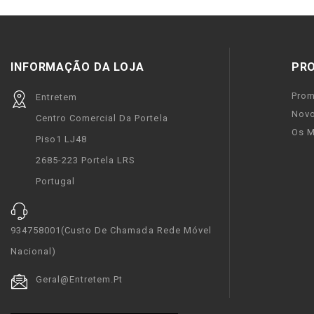
INFORMAÇÃO DA LOJA
PR
Pro
Entretem
Novo
Centro Comercial Da Portela
Os M
Piso1 LJ48
2685-223 Portela LRS
Portugal
934758001(custo De Chamada Rede Móvel
Nacional)
Geral@entretem.pt