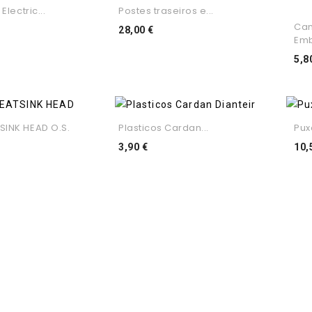
 Electric...
Postes traseiros e...
Ca
eço
Preço
28,00 €
Emb
5,8
SINK HEAD O.S.
Plasticos Cardan...
Pux
ço
Preço
3,90 €
10,