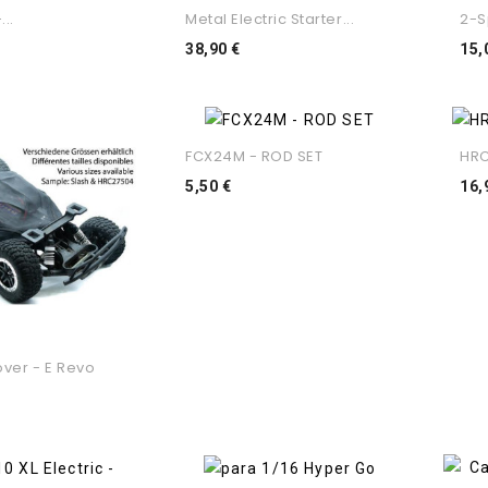
...
Metal Electric Starter...
2-S
ço
Preço
38,90 €
15,
FCX24M - ROD SET
HRC
Preço
5,50 €
16,
ver - E Revo
ço