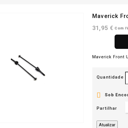
Maverick Fro
31,95 €
Com 
Maverick Front U
Quantidade

Sob Enco
Partilhar