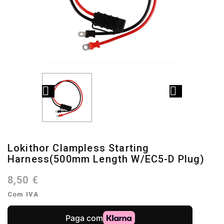


Lokithor Clampless Starting
Harness(500mm Length W/EC5-D Plug)
8,50 €
Com IVA