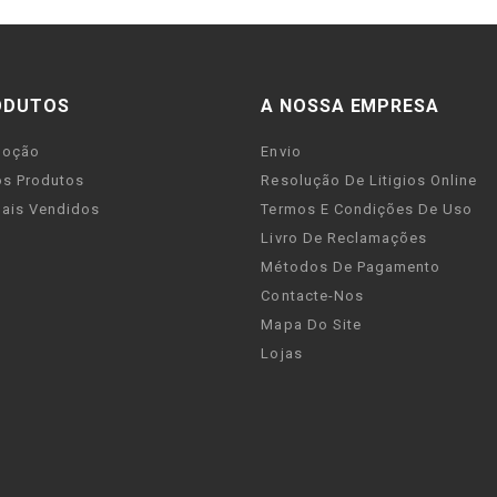
ODUTOS
A NOSSA EMPRESA
moção
Envio
s Produtos
Resolução De Litigios Online
ais Vendidos
Termos E Condições De Uso
Livro De Reclamações
Métodos De Pagamento
Contacte-Nos
Mapa Do Site
Lojas