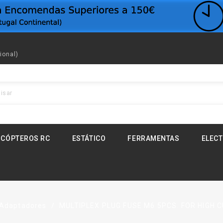
ional)
ICÓPTEROS RC
ESTÁTICO
FERRAMENTAS
ELEC
Adaptadores
MULTIPLEX PLUG FUSE M6 5PCS. FOR HIGH