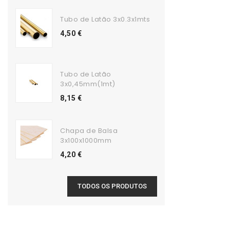
Tubo de Latão 3x0.3x1mts
4,50 €
Tubo de Latão
3x0,45mm(1mt)
8,15 €
Chapa de Balsa
3x100x1000mm
4,20 €
TODOS OS PRODUTOS