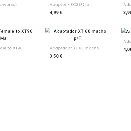
nversor...
Adapter - EC3(F) to...
Ada
o
Preço
4,99 €
3,9
Ada
le to XT90...
Adaptador XT 60 macho...
4,0
ço
Preço
3,50 €