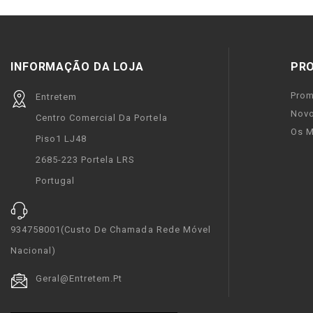
INFORMAÇÃO DA LOJA
PR
Pro
Entretem
Novo
Centro Comercial Da Portela
Os M
Piso1 LJ48
2685-223 Portela LRS
Portugal
934758001(custo De Chamada Rede Móvel
Nacional)
Geral@entretem.pt