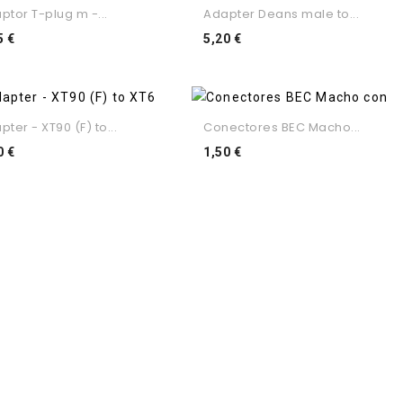
ptor T-plug m -...
Adapter Deans male to...
Preço
Preço
5 €
5,20 €
pter - XT90 (F) to...
Conectores BEC Macho...
Preço
Preço
0 €
1,50 €