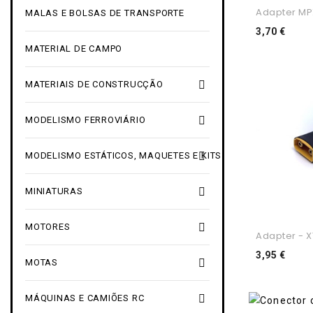
Adapter MPX
MALAS E BOLSAS DE TRANSPORTE
Preç
3,70 €
MATERIAL DE CAMPO

MATERIAIS DE CONSTRUCÇÃO

MODELISMO FERROVIÁRIO

MODELISMO ESTÁTICOS, MAQUETES E KITS

MINIATURAS

MOTORES
Adapter - XT
Preç
3,95 €

MOTAS

MÁQUINAS E CAMIÕES RC