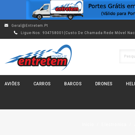
Geral@entretem.pt
Ligue-Nos:
934758001(custo De Chamada Rede Móvel Nac
AVIÕES
CARROS
BARCOS
DRONES
HEL
Início
Electrónica