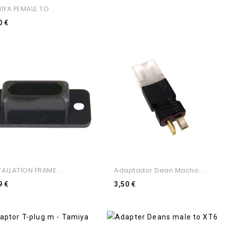
IYA FEMALE TO...
Preço
0 €
TALLATION FRAME...
Adaptador Dean Macho...
Preço
Preço
9 €
3,50 €