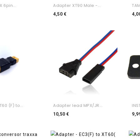
 6pin...
Adapter XT90 Male -...
TAM
o
Preço
4,50 €
4,0
60 (F) to...
Adapter lead MPX/JR...
INS
o
Preço
10,50 €
9,9