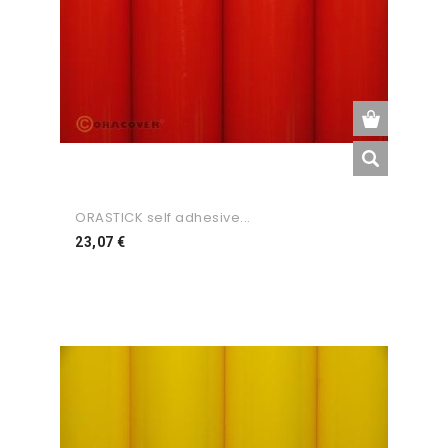
ORASTICK self adhesive...
Preço
23,07 €