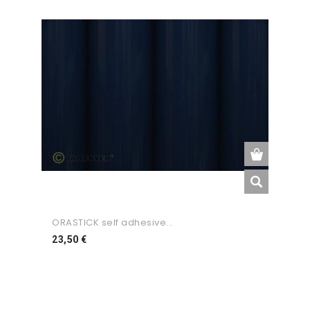
ORASTICK self adhesive...
Preço
23,50 €