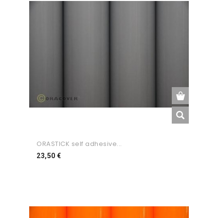
ORASTICK self adhesive...
Preço
23,50 €