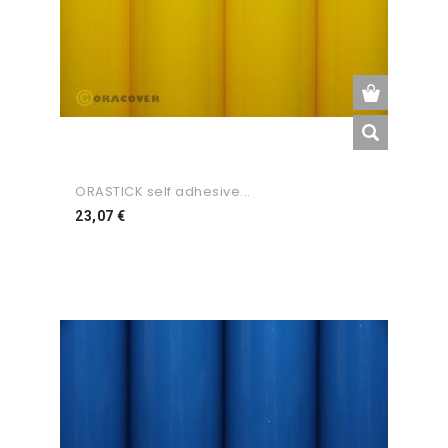
ORASTICK self adhesive...
Preço
23,07 €