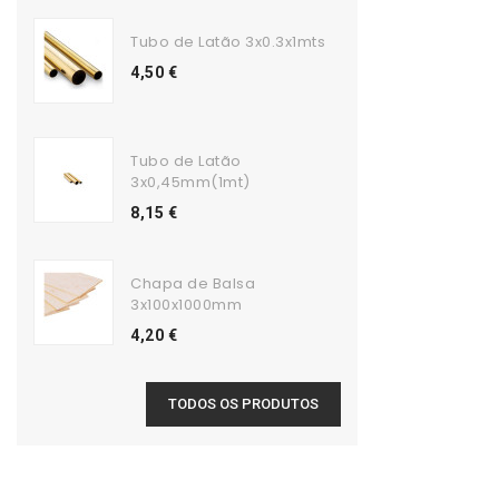
Tubo de Latão 3x0.3x1mts
4,50 €
Tubo de Latão
3x0,45mm(1mt)
8,15 €
Chapa de Balsa
3x100x1000mm
4,20 €
TODOS OS PRODUTOS