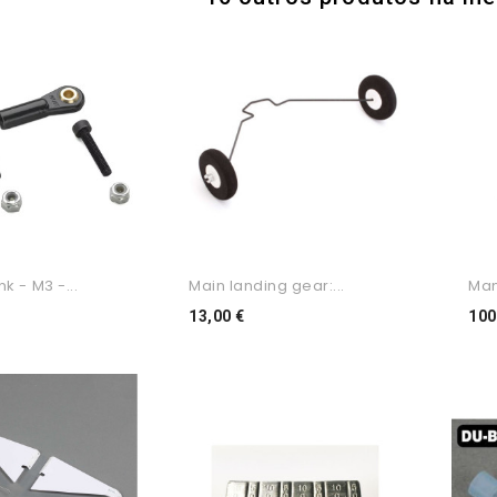
nk - M3 -...
Main landing gear:...
Man
o
Preço
13,00 €
100