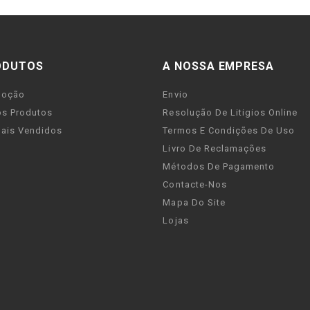
ODUTOS
A NOSSA EMPRESA
moção
Envio
s Produtos
Resolução De Litigios Online
ais Vendidos
Termos E Condições De Uso
Livro De Reclamações
Métodos De Pagamento
Contacte-Nos
Mapa Do Site
Lojas