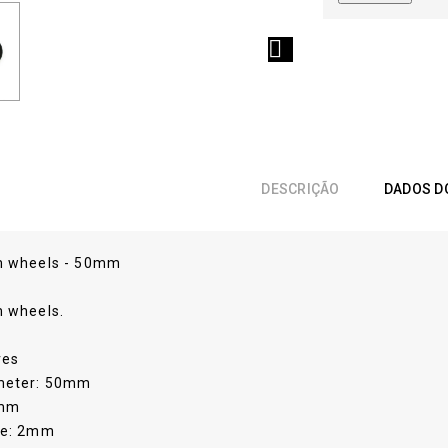

DESCRIÇÃO
DADOS D
m wheels - 50mm
m wheels.
res
meter: 50mm
0mm
le: 2mm