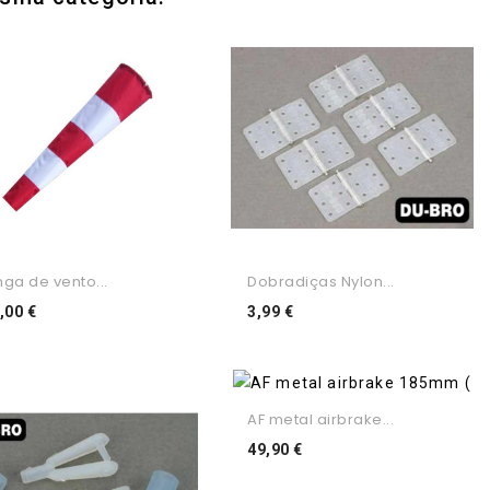
ga de vento...
Dobradiças Nylon...
Preço
Preço
,00 €
3,99 €
AF metal airbrake...
Preço
49,90 €