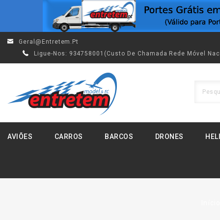
Geral@entretem.pt
Ligue-Nos:
934758001(custo De Chamada Rede Móvel Nac
AVIÕES
CARROS
BARCOS
DRONES
HEL
Iníci