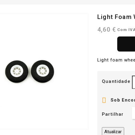
Light Foam
4,60 €
Com IV
Light foam whe
Quantidade

Sob Enco
Partilhar