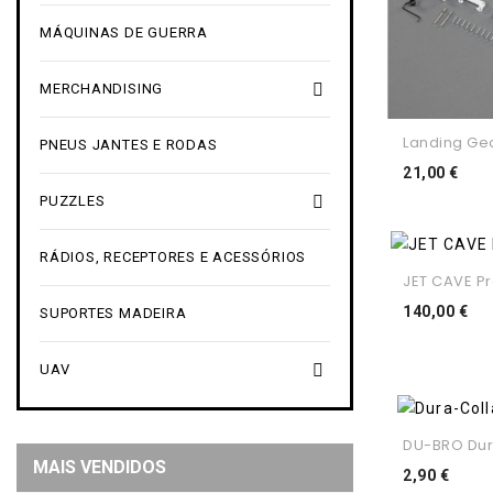
MÁQUINAS DE GUERRA

MERCHANDISING
Landing Gea
PNEUS JANTES E RODAS
Pre
21,00 €

PUZZLES
RÁDIOS, RECEPTORES E ACESSÓRIOS
JET CAVE Pro
Pr
140,00 €
SUPORTES MADEIRA

UAV
DU-BRO Dura
MAIS VENDIDOS
Preç
2,90 €