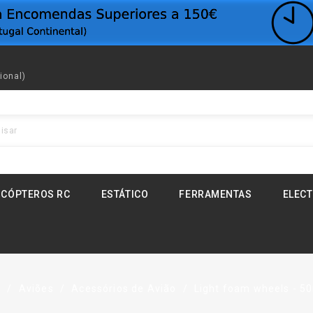
ional)
ICÓPTEROS RC
ESTÁTICO
FERRAMENTAS
ELEC
o
Aviões
Acessórios de Avião
Light foam wheels - 