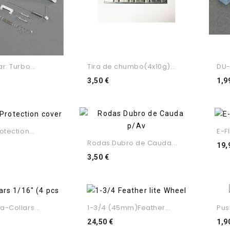
r: Turbo...
Tira de chumbo(4x10g)...
DU-
ço
Preço
3,50 €
1,9
tection...
E-F
Rodas Dubro de Cauda...
eço
19,
Preço
3,50 €
-Collars...
1-3/4 (45mm)Feather...
Pus
o
Preço
24,50 €
1,9