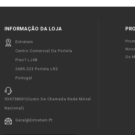
INFORMAÇÃO DA LOJA
PR
Pro
Entretem
Novo
Centro Comercial Da Portela
Os M
Piso1 LJ48
2685-223 Portela LRS
Portugal
934758001(custo De Chamada Rede Móvel
Nacional)
Geral@entretem.pt