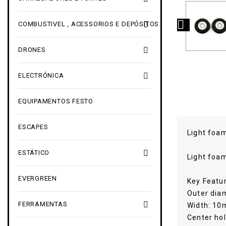


COMBUSTIVEL , ACESSORIOS E DEPÓSITOS

DRONES

ELECTRÓNICA
EQUIPAMENTOS FESTO
ESCAPES
Light foa

ESTÁTICO
Light foa
EVERGREEN
Key Featu
Outer dia

FERRAMENTAS
Width: 1
Center ho