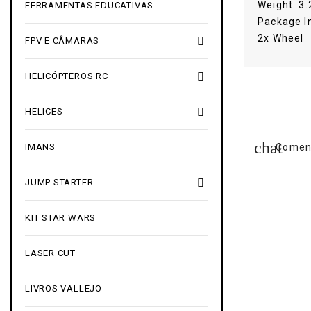
Weight: 3.
FERRAMENTAS EDUCATIVAS
Package I
2x Wheel

FPV E CÂMARAS

HELICÓPTEROS RC

HELICES
IMANS
Coment

JUMP STARTER
KIT STAR WARS
LASER CUT
LIVROS VALLEJO