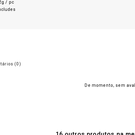
2g / pc
ncludes
ários (0)
De momento, sem aval
16 outros produtos na me