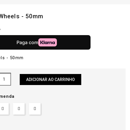
 Wheels - 50mm
A
els - 50mm
ADICIONAR AO CARRINHO
menda