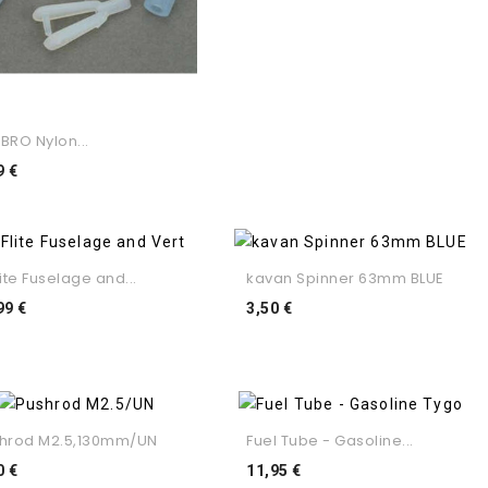
BRO Nylon...
Preço
9 €
lite Fuselage and...
kavan Spinner 63mm BLUE
Preço
Preço
99 €
3,50 €
hrod M2.5,130mm/UN
Fuel Tube - Gasoline...
Preço
Preço
0 €
11,95 €