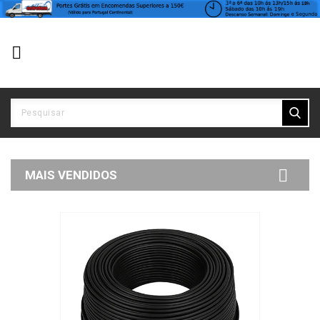


MAIS VENDIDOS