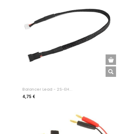
Balancer Lead - 2S-EH...
Preço
4,75 €