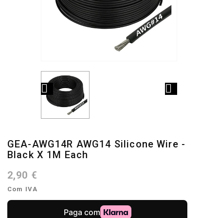


GEA-AWG14R AWG14 Silicone Wire -
Black X 1M Each
2,90 €
Com IVA