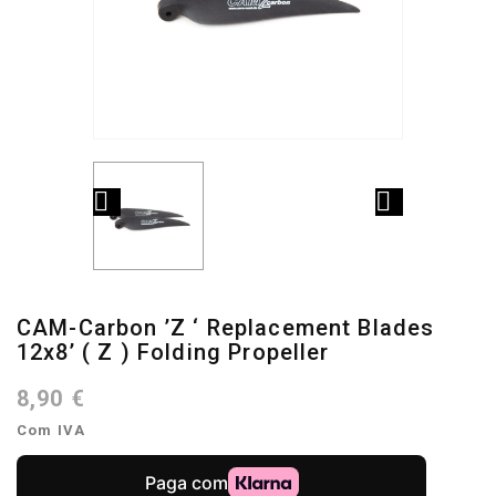


CAM-Carbon ’Z ‘ Replacement Blades
12x8’ ( Z ) Folding Propeller
8,90 €
Com IVA