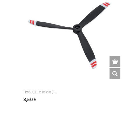
11x6 (3-blade)...
Preço
8,50 €