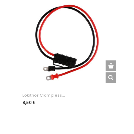
Lokithor Clampless...
Preço
8,50 €