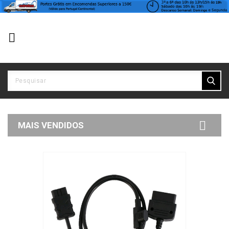


MAIS VENDIDOS