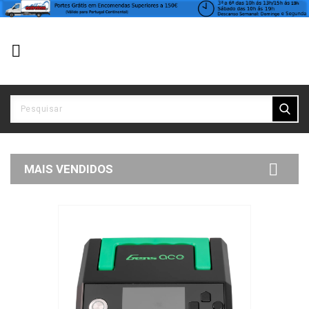


MAIS VENDIDOS